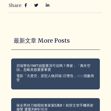
Share:
最新文章 More Posts
貝瑞警告1987崩盤重演可信嗎？專家：「萬年空
頭」忽略美股重要事實
電影「大賣空」原型人物貝瑞5日警告，500指數再
登
保全男持刀槍闖前東家索5萬8！刺穿主管手機再射
傷警 遭重判8年10月