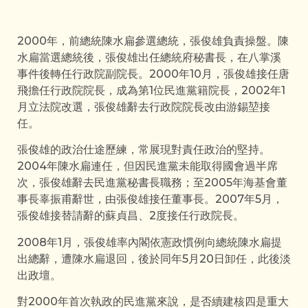
2000年，前總統陳水扁參選總統，張俊雄負責操盤。陳
水扁當選總統後，張俊雄出任總統府秘書長，在八掌溪
事件後轉任行政院副院長。2000年10月，張俊雄接任唐
飛擔任行政院院長，成為第1位民進黨籍院長，2002年1
月立法院改選，張俊雄辭去行政院院長改由游錫堃接
任。
張俊雄的政治仕途歷練，常展現對責任政治的堅持。
2004年陳水扁連任，但因民進黨未能取得國會過半席
次，張俊雄辭去民進黨秘書長職務；至2005年海基會董
事長辜振甫辭世，由張俊雄接任董事長。2007年5月，
張俊雄接替請辭的蘇貞昌、2度接任行政院長。
2008年1月，張俊雄率內閣依憲政慣例向總統陳水扁提
出總辭，遭陳水扁退回，後於同年5月20日卸任，此後淡
出政壇。
對2000年首次執政的民進黨來說，是否續建核四是重大