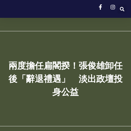
兩度擔任扁閣揆！張俊雄卸任
後「辭退禮遇」 淡出政壇投
身公益