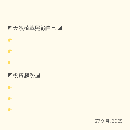
◤天然植萃照顧自己◢
◤投資趨勢◢
27 9 月, 2025