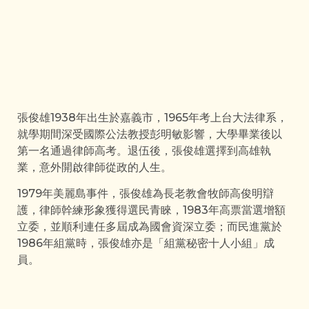
張俊雄1938年出生於嘉義市，1965年考上台大法律系，
就學期間深受國際公法教授彭明敏影響，大學畢業後以
第一名通過律師高考。退伍後，張俊雄選擇到高雄執
業，意外開啟律師從政的人生。
1979年美麗島事件，張俊雄為長老教會牧師高俊明辯
護，律師幹練形象獲得選民青睞，1983年高票當選增額
立委，並順利連任多屆成為國會資深立委；而民進黨於
1986年組黨時，張俊雄亦是「組黨秘密十人小組」成
員。