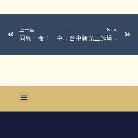
上一篇
Next
同島一命！ 中市府備機具人馬往災區支援
台中新光三越爆炸226天後重開！美食街變身「日本屋台」吸3萬人朝聖