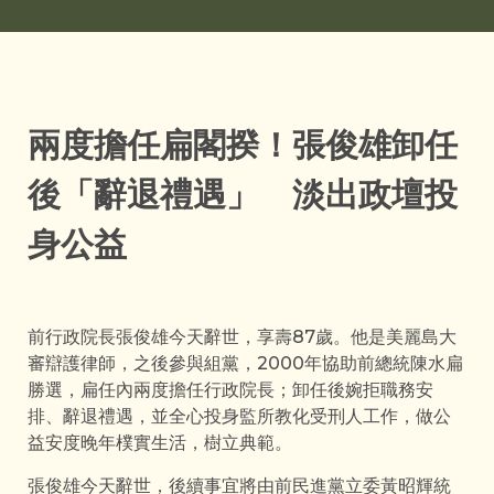
兩度擔任扁閣揆！張俊雄卸任
後「辭退禮遇」 淡出政壇投
身公益
前行政院長張俊雄今天辭世，享壽87歲。他是美麗島大
審辯護律師，之後參與組黨，2000年協助前總統陳水扁
勝選，扁任內兩度擔任行政院長；卸任後婉拒職務安
排、辭退禮遇，並全心投身監所教化受刑人工作，做公
益安度晚年樸實生活，樹立典範。
張俊雄今天辭世，後續事宜將由前民進黨立委黃昭輝統