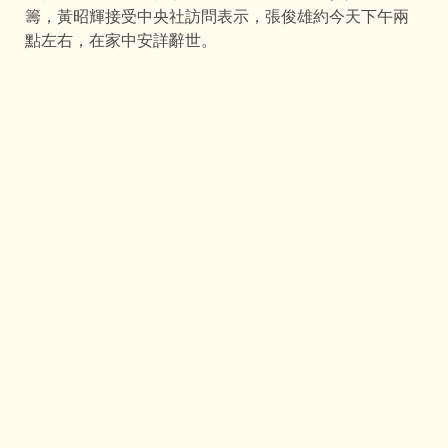
籌，黃昭輝接受中央社訪問表示，張俊雄約今天下午兩
點左右，在家中安詳辭世。