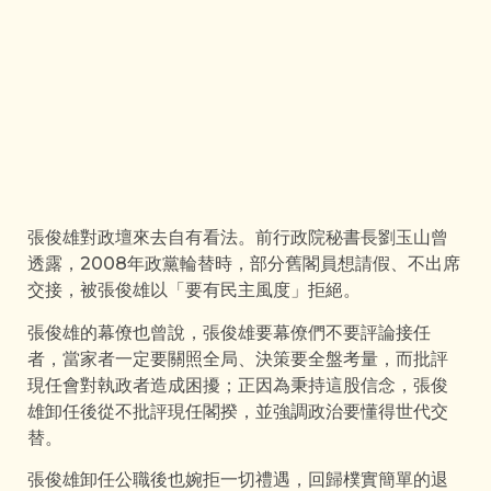
張俊雄對政壇來去自有看法。前行政院秘書長劉玉山曾
透露，2008年政黨輪替時，部分舊閣員想請假、不出席
交接，被張俊雄以「要有民主風度」拒絕。
張俊雄的幕僚也曾說，張俊雄要幕僚們不要評論接任
者，當家者一定要關照全局、決策要全盤考量，而批評
現任會對執政者造成困擾；正因為秉持這股信念，張俊
雄卸任後從不批評現任閣揆，並強調政治要懂得世代交
替。
張俊雄卸任公職後也婉拒一切禮遇，回歸樸實簡單的退