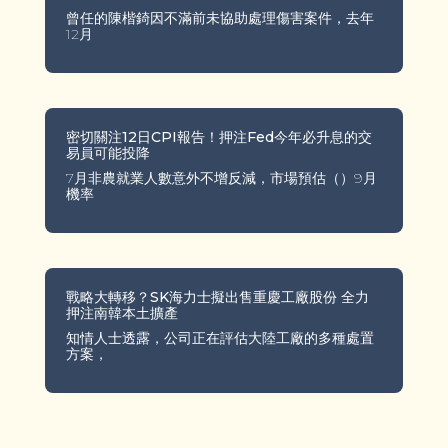
曾任的陳楷錡因不滿前未協助處理傷害案件，去年
12月
密切關注12日CPI報告！押注Fed今年必升息的交
易員可能投降
7月非農就業人數意外不增反減，市場預估（）9月
機率
戰略大轉移？SK海力士擬出售重慶工廠股份 全力
押注南韓本土擴產
知情人士透露，公司正在評估大陸工廠的多種處置
方案，