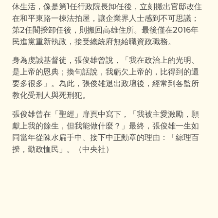
休生活，像是第1任行政院長卸任後，立刻搬出官邸改住
在和平東路一棟法拍屋，讓企業界人士感到不可思議；
第2任閣揆卸任後，則搬回高雄住所。最後僅在2016年
民進黨重新執政，接受總統府無給職資政職務。
身為虔誠基督徒，張俊雄曾說，「我在政治上的光明、
是上帝的恩典；換句話說，我虧欠上帝的，比得到的還
要多很多」。為此，張俊雄退出政壇後，經常到各監所
教化受刑人與死刑犯。
張俊雄曾在「聖經」扉頁中寫下，「我被主愛激勵，願
獻上我的餘生，但我能做什麼？」最終，張俊雄一生如
同當年從陳水扁手中、接下中正勳章的理由：「綜理百
揆，勤政恤民」。（中央社）