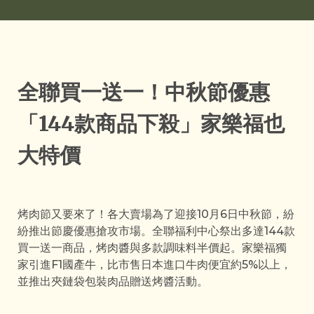
全聯買一送一！中秋節優惠
「144款商品下殺」家樂福也
大特價
烤肉節又要來了！各大賣場為了迎接10月6日中秋節，紛
紛推出節慶優惠搶攻市場。全聯福利中心祭出多達144款
買一送一商品，烤肉醬與多款調味料半價起。家樂福獨
家引進F1國產牛，比市售日本進口牛肉便宜約5%以上，
並推出夾鏈袋包裝肉品贈送烤醬活動。