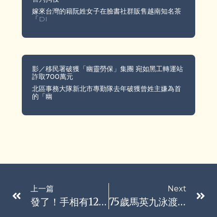
嫁來台灣的籍阮姓女子在臉書社群販售越南知名茶
「DI
影／移民署破獲「幽靈勞保」集團 宛如黑工轉運站
詐取700萬元
北區事務大隊新北市專勤隊去年破獲曾姓主嫌為首
的「幽
上一篇
Next
發了！手相有12特徵「財運超好」 中得越多越有錢
75歲馬英九泳渡日月潭「大力水手」險摔倒 2萬人齊下水身障者最感人