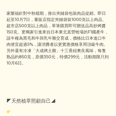
家樂福針對中秋檔期，推出夾鏈袋包裝肉品促銷。即日
起至10月7日，量販店指定夾鏈袋裝1000克以上肉品、
超市店500克以上肉品，單筆購買即可贈送品高炒烤醬
150克。更獨家引進來自日本東北直營牧場的F1國產牛，
該牛種為黑毛和牛與乳牛雜交育成，價格比日本進口牛
肉便宜超過5%，讓消費者以更實惠價格享用頂級牛肉。
另外還有冷凍「大成烤土雞」十三香紐奧良風味，每隻
熟品約850克，原價350元，特價299元，活動期限只到
10月6日。
◤天然植萃照顧自己◢