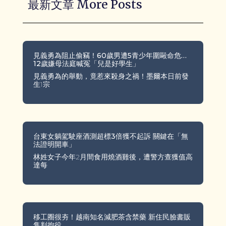
最新文章 More Posts
見義勇為阻止偷竊！60歲男遭5青少年圍毆命危…
12歲嫌母法庭喊冤「兒是好學生」
見義勇為的舉動，竟惹來殺身之禍！墨爾本日前發
生1宗
台東女躺駕駛座酒測超標3倍獲不起訴 關鍵在「無
法證明開車」
林姓女子今年2月間食用燒酒雞後，遭警方查獲值高
達每
移工圈很夯！越南知名減肥茶含禁藥 新住民臉書販
售判拘役