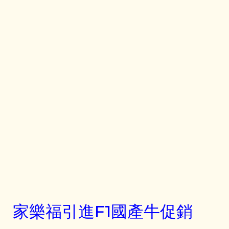
家樂福引進F1國產牛促銷