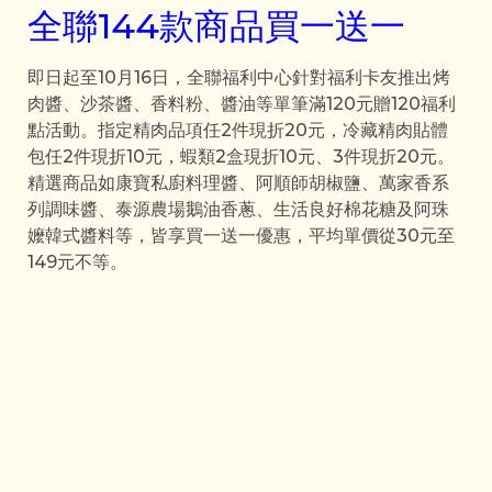
全聯144款商品買一送一
即日起至10月16日，全聯福利中心針對福利卡友推出烤
肉醬、沙茶醬、香料粉、醬油等單筆滿120元贈120福利
點活動。指定精肉品項任2件現折20元，冷藏精肉貼體
包任2件現折10元，蝦類2盒現折10元、3件現折20元。
精選商品如康寶私廚料理醬、阿順師胡椒鹽、萬家香系
列調味醬、泰源農場鵝油香蔥、生活良好棉花糖及阿珠
嬤韓式醬料等，皆享買一送一優惠，平均單價從30元至
149元不等。