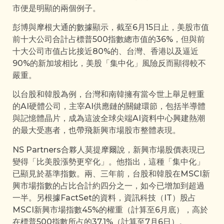
市便是明顯的兩個例子。
彭博與摩根大通的數據顯示，截至6月15日止，美股市值
前十大公司合計占標普500指數總市值的36%，但與前
十大公司市值占比接近80%的、台灣、香港以及逼近
90%的新加坡相比，美股「集中化」風險反而顯得較不
嚴重。
以台股和韓股為例，台灣和南韓擁有當今世上舉足輕重
的AI硬體公司，主宰AI供應鏈的關鍵環節，包括半導體
與記憶體晶片，成為這波全球尖端AI資料中心興建熱潮
的最大受惠者，也帶飛新興市場股市整體表現。
NS Partners合夥人莫提摩爾說，新興市場股價表現已
變得「比美股漲勢更窄化」。他指出，這種「集中化」
已顯見於基準指數。兩、三年前，台股和韓股在MSCI新
興市場指數的占比合計約四分之一，如今已增加到超過
一半。另根據FactSet的資料，資訊科技（IT）股占
MSCI新興市場指數45%的權重（計算至6月底），高於
在標普500指數所占的37.1%（計算至7月6日）。