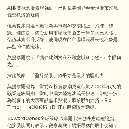
AI相關概念股表現強勁，已助長美國乃至全球股市泡沫
蠢蠢欲爆的疑慮。
但莫提摩爾還不願把新興市場AI交易貼上「泡沫」標
籤。理由是，儘管新興市場股市過去一年半來已大漲，
估值其實不升反降，使得現在的市場環境看來較不像是
典型的估值泡沫。
莫提摩爾說：「我們此刻實在不願意以B（泡沫）字眼稱
之。」
據他觀察，「盈餘榮景」似乎才是最大的驅動力。
莫提摩爾認為，當前AI投資熱潮更近似於2000年代初的
礦業超級周期，當時中國大陸經濟成長快速，帶動一波
為期多年的大宗商品需求熱潮，礦業股如力拓（Rio
Tinto）、必和必拓（BHT）股價隨之勁揚。
Edward Jones全球策略師庫爾卡法也呼應這種論點。
他接受訪問時表示，觀察新興市場漲最猛的股市便知，