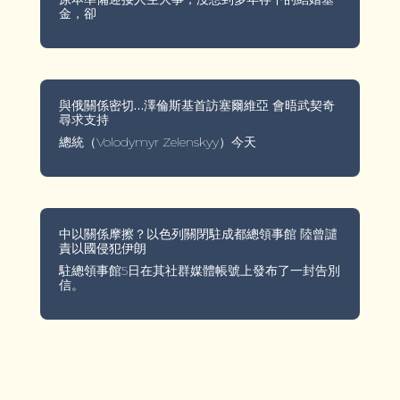
金，卻
與俄關係密切…澤倫斯基首訪塞爾維亞 會晤武契奇
尋求支持
總統（Volodymyr Zelenskyy）今天
中以關係摩擦？以色列關閉駐成都總領事館 陸曾譴
責以國侵犯伊朗
駐總領事館5日在其社群媒體帳號上發布了一封告別
信。