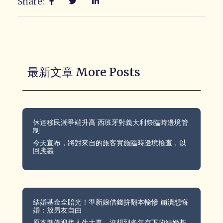
Share:
最新文章 More Posts
休達移民潮爭端升高 西班牙對義大利祭臨時邊境管
制
今天宣布，將對來自的旅客實施臨時邊境檢查，以
回應義
結婚基金全賠光！準新娘借錢拚翻本輸慘 崩潰想悔
婚：放男友自由
原本準備迎接人生大事，沒想到多年存下的結婚基