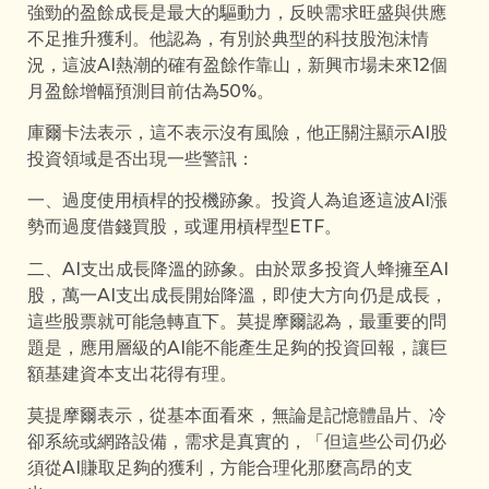
強勁的盈餘成長是最大的驅動力，反映需求旺盛與供應
不足推升獲利。他認為，有別於典型的科技股泡沫情
況，這波AI熱潮的確有盈餘作靠山，新興市場未來12個
月盈餘增幅預測目前估為50%。
庫爾卡法表示，這不表示沒有風險，他正關注顯示AI股
投資領域是否出現一些警訊：
一、過度使用槓桿的投機跡象。投資人為追逐這波AI漲
勢而過度借錢買股，或運用槓桿型ETF。
二、AI支出成長降溫的跡象。由於眾多投資人蜂擁至AI
股，萬一AI支出成長開始降溫，即使大方向仍是成長，
這些股票就可能急轉直下。莫提摩爾認為，最重要的問
題是，應用層級的AI能不能產生足夠的投資回報，讓巨
額基建資本支出花得有理。
莫提摩爾表示，從基本面看來，無論是記憶體晶片、冷
卻系統或網路設備，需求是真實的，「但這些公司仍必
須從AI賺取足夠的獲利，方能合理化那麼高昂的支