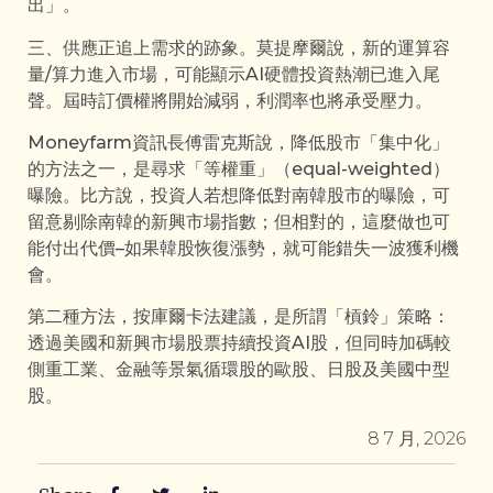
出」。
三、供應正追上需求的跡象。莫提摩爾說，新的運算容
量/算力進入市場，可能顯示AI硬體投資熱潮已進入尾
聲。屆時訂價權將開始減弱，利潤率也將承受壓力。
Moneyfarm資訊長傅雷克斯說，降低股市「集中化」
的方法之一，是尋求「等權重」（equal-weighted）
曝險。比方說，投資人若想降低對南韓股市的曝險，可
留意剔除南韓的新興市場指數；但相對的，這麼做也可
能付出代價–如果韓股恢復漲勢，就可能錯失一波獲利機
會。
第二種方法，按庫爾卡法建議，是所謂「槓鈴」策略：
透過美國和新興市場股票持續投資AI股，但同時加碼較
側重工業、金融等景氣循環股的歐股、日股及美國中型
股。
8 7 月, 2026