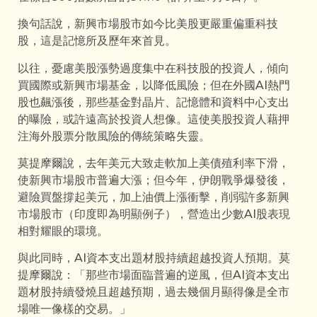
換句話說，新興市場股市如今比美股更嚴重偏重科技
股，這是記憶所及歷年來首見。
以往，憂慮美股漲勢過度集中在科技股的投資人，傾向
買國際或新興市場基金，以降低風險；但在外國AI熱門
股也飆漲後，那些基金對晶片、記憶體和資料中心支出
的曝險，或許遠高於投資人想像。這使美股投資人藉押
注海外股票分散風險的傳統策略失靈。
莫提摩爾說，去年美元大致走軟加上美債殖利率下滑，
使新興市場股市普遍大漲；但今年，伊朗戰爭爆發後，
避險買盤撐起美元，加上油價上漲衝擊，削弱許多新興
市場股市（印度即為明顯例子），營造出少數AI股表現
相對耀眼的環境。
與此同時，AI資本支出題材股持續超越投資人預期。莫
提摩爾說：「那些市場面臨普遍的逆風，但AI資本支出
題材股持續發燒且超越預期，過去幾個月顯得像是全市
場唯一像樣的交易。」