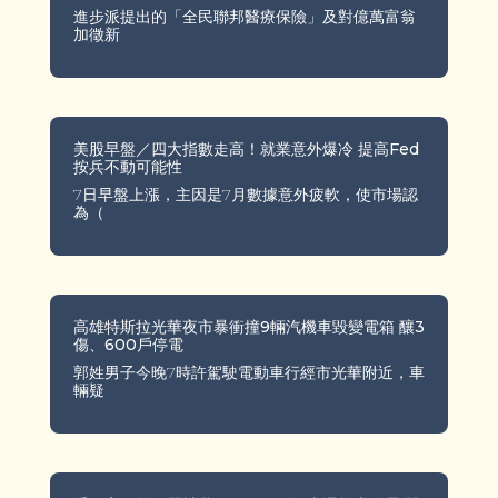
進步派提出的「全民聯邦醫療保險」及對億萬富翁
加徵新
美股早盤／四大指數走高！就業意外爆冷 提高Fed
按兵不動可能性
7日早盤上漲，主因是7月數據意外疲軟，使市場認
為（
高雄特斯拉光華夜市暴衝撞9輛汽機車毀變電箱 釀3
傷、600戶停電
郭姓男子今晚7時許駕駛電動車行經市光華附近，車
輛疑