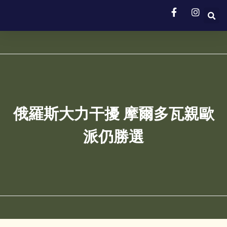
俄羅斯大力干擾 摩爾多瓦親歐
派仍勝選