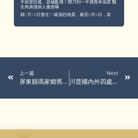
手術室狂搖、器械亂飛！開刀到一半遇熊本強震 醫
生肉身護病人畫面曝
縣7月28日發生7.1級強烈地震，截至8月6日，當
上一篇
Next
屏東縣瑪家鄉舊排灣沙拉灣瀑布傳1人溺水 警消急救援
川普國內外四處派兵 引發國際反彈