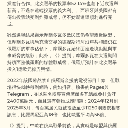
黨進行合作。此次選舉的投票率52.14%也創下近次選舉
新高，不過在遠端投票的義大利、、西班牙與美國都有
傳出投票站受到炸彈威脅，仍不妨礙選舉順利進行完
成。
雖然選舉結果顯示摩爾多瓦多數民眾仍希望親近歐盟，
但摩爾多瓦與烏克蘭交界的德涅斯特河沿岸共和國仍在
俄羅斯的軍事佔領下，摩爾多瓦始終面臨邊境動亂與軍
事威脅的陰影；此外，《》提到，摩爾多瓦在大選期間
持續面臨俄羅斯的媒體戰威脅，俄羅斯預計在此次選舉
投入1億歐元操弄輿情。
2022年該國雖然禁止俄羅斯金援的電視節目上線，但戰
場很快就轉移到網路，例如抖音、臉書的Pages與
Telegram，並以匿名粉專宣傳摩爾多瓦總統桑杜貪汙
2400萬歐元，而且還有藥物成癮問題；2024年12月到
2025年3月，每百萬居民就被投放至少11250則親俄相關
訊息，比羅馬尼亞高18倍，也比歐盟平均高56倍。
《》提到，中歐在俄烏戰爭前後，其實就是歐盟與俄羅