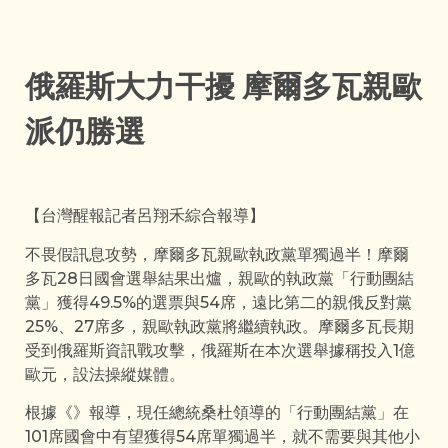
俄羅斯大力干擾 摩爾多瓦親歐
派仍勝選
【台灣醒報記者呂翔禾綜合報導】
不畏假訊息攻勢，摩爾多瓦親歐執政黨單獨過半！摩爾
多瓦28日國會選舉結果出爐，親歐的執政黨「行動團結
黨」獲得49.5%的選票與54席，遠比第二的親俄反對黨
25%、27席多，親歐執政黨將繼續執政。摩爾多瓦長期
受到俄羅斯資訊戰攻擊，俄羅斯在本次選舉據稱投入1億
歐元，設法操縱媒體。
根據《》報導，現任總統桑杜領導的「行動團結黨」在
101席國會中有望獲得54席單獨過半，就不需要與其他小