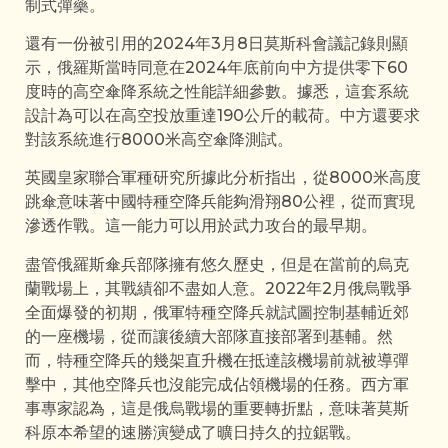
制式彈藥。
還有一份被引用的2024年3月8日莫斯科會議記錄則顯
示，俄羅斯當時同意在2024年底前向中方提供零下60
度時的高空傘降系統之性能詳細參數。據悉，這套系統
設計為可以在高空投放重達190公斤的載荷。中方還要求
對該系統進行8000米高空傘降測試。
英國皇家聯合軍種研究所據此分析指出，從8000米高度
跳傘意味著中國特種空降兵能夠滑翔80公裡，從而實現
滲透作戰。這一能力可以用於武力攻台的最早期。
盡管俄羅斯傘兵部隊擁有悠久歷史，但是在當前的烏克
蘭戰場上，其戰績卻不盡如人意。2022年2月俄烏戰爭
全面爆發的初期，俄軍特種空降兵就試圖控制基輔近郊
的一座機場，從而讓後續大部隊直接部署到基輔。然
而，特種空降兵的幾架直升機在抵達該機場前就被導彈
擊中，其他空降兵也沒能完成佔領機場的任務。西方軍
事專家認為，這是俄烏戰場的重要轉折點，意味著莫斯
科原本希望的速勝演變成了曠日持久的拉鋸戰。