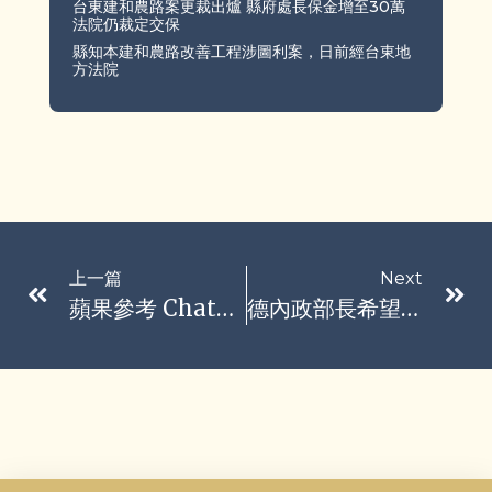
台東建和農路案更裁出爐 縣府處長保金增至30萬
法院仍裁定交保
縣知本建和農路改善工程涉圖利案，日前經台東地
方法院
上一篇
Next
蘋果參考 ChatGPT 測試新 Siri
德內政部長希望允許聯邦國防軍擊落無人機