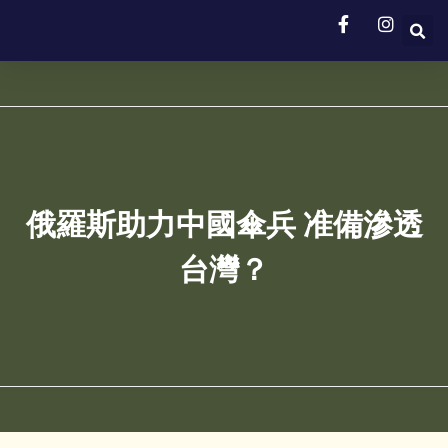
俄羅斯助力中國傘兵 准備滲透
台灣？