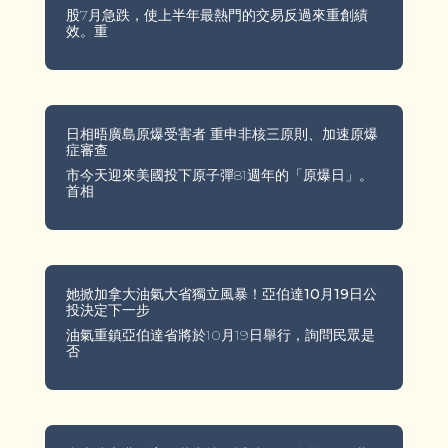
股7月急跌，使上半年最熱門的交易反過來重創績
效。重
日相晤廣島原爆受害者 重申非核三原則、加速原爆
症審查
市今天迎來美國投下原子彈81週年的「原爆日」。
首相
她掀加拿大油氣大省獨立風暴！亞伯達10月19日公
投決定下一步
油氣重鎮亞伯達省將於10月19日舉行，詢問民眾是
否