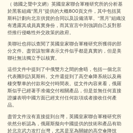
（ 德國之聲中文網）英國皇家聯合軍種研究所的分析基
於黑客組織“黑月”提供的大概800頁文件，其中包括莫
斯科計劃向北京供貨的合同以及設備清單。“黑月”組織沒
有透露其成員真實身份，而其宣言中則強調自己反對那
些推行侵略性外交政策的政府。
美聯社也得以查閱了英國皇家聯合軍種研究所獲得的部
分文件。盡管該智庫表示文件似乎都是真實的，但是美
聯社無法獨立予以核實。
這些文件中提到了中俄雙方之間的會晤，包括一個北京
代表團到訪莫斯科。文件還提到了高空傘降系統以及兩
棲突擊車的付款和交付時間表。從文件內容來看，俄羅
斯似乎已經著手准備交付相關產品，但是並無任何直接
證據表明中國方面已經支付任何款項或者接收任何產
品。
盡管文件沒有直接提到台灣，英國皇家聯合軍種研究所
依然分析認為，俄羅斯擬向中國提供的技術和產品有助
於北京武力攻打台灣，尤其是至為關鍵的高空傘降技