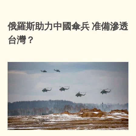
俄羅斯助力中國傘兵 准備滲透
台灣？