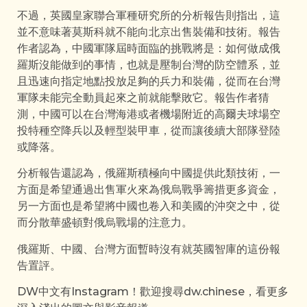
不過，英國皇家聯合軍種研究所的分析報告則指出，這
並不意味著莫斯科就不能向北京出售裝備和技術。報告
作者認為，中國軍隊屆時面臨的挑戰將是：如何做成俄
羅斯沒能做到的事情，也就是壓制台灣的防空體系，並
且迅速向指定地點投放足夠的兵力和裝備，從而在台灣
軍隊未能完全動員起來之前就能擊敗它。報告作者猜
測，中國可以在台灣海港或者機場附近的高爾夫球場空
投特種空降兵以及輕型裝甲車，從而讓後續大部隊登陸
或降落。
分析報告還認為，俄羅斯積極向中國提供此類技術，一
方面是希望通過出售軍火來為俄烏戰爭籌措更多資金，
另一方面也是希望將中國也卷入和美國的沖突之中，從
而分散華盛頓對俄烏戰場的注意力。
俄羅斯、中國、台灣方面暫時沒有就英國智庫的這份報
告置評。
DW中文有Instagram！歡迎搜尋dw.chinese，看更多