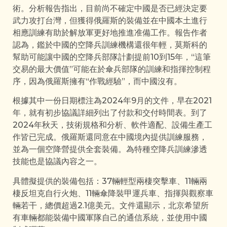
術。分析報告指出，目前尚不確定中國是否已經決定要
武力攻打台灣，但獲得俄羅斯的裝備並在中國本土進行
相應訓練有助於解放軍更好地推進准備工作。報告作者
認為，鑑於中國的空降兵訓練機構還很年輕，莫斯科的
幫助可能讓中國的空降兵部隊計劃提前10到15年，“這筆
交易的最大價值”可能在於傘兵部隊的訓練和指揮控制程
序，因為俄羅斯擁有“作戰經驗”，而中國沒有。
根據其中一份日期標注為2024年9月的文件，早在2021
年，就有初步協議詳細列出了付款和交付時間表。到了
2024年秋天，技術規格和分析、軟件適配、設備生產工
作皆已完成。俄羅斯還同意在中國境內提供訓練服務，
並為一個空降營提供全套裝備。為特種空降兵訓練滲透
技能也是協議內容之一。
具體擬提供的裝備包括：37輛輕型兩棲突擊車、11輛兩
棲反坦克自行火炮、11輛傘降裝甲運兵車、指揮與觀察車
輛若干，總價超過2.1億美元。文件還顯示，北京希望所
有車輛都能裝備中國軍隊自己的通信系統，並使用中國