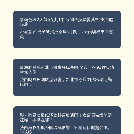
嘉義色狼2天襲5女判1年 假問路摸腰臀其中1案再賠
15萬
63歲許姓男子遭指控今年5月間，2天內騎機車在嘉
義
白海豚發威新北市徹夜狂風暴雨 全市至今92件災情
幸無人傷
受白颱風外圍環流影響，新北市今晨開始出現明顯
風雨，
影／強風吹爆礁溪飲料店玻璃門！女店員嚇壞崩潰
狂喊「手機在哪？」
受白海豚颱風外圍環流影響，宜蘭連日颳起強風。
昨傍晚