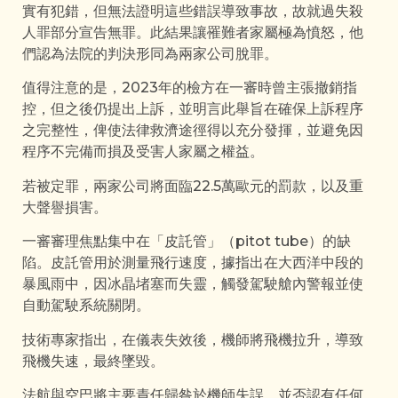
實有犯錯，但無法證明這些錯誤導致事故，故就過失殺
人罪部分宣告無罪。此結果讓罹難者家屬極為憤怒，他
們認為法院的判決形同為兩家公司脫罪。
值得注意的是，2023年的檢方在一審時曾主張撤銷指
控，但之後仍提出上訴，並明言此舉旨在確保上訴程序
之完整性，俾使法律救濟途徑得以充分發揮，並避免因
程序不完備而損及受害人家屬之權益。
若被定罪，兩家公司將面臨22.5萬歐元的罰款，以及重
大聲譽損害。
一審審理焦點集中在「皮託管」（pitot tube）的缺
陷。皮託管用於測量飛行速度，據指出在大西洋中段的
暴風雨中，因冰晶堵塞而失靈，觸發駕駛艙內警報並使
自動駕駛系統關閉。
技術專家指出，在儀表失效後，機師將飛機拉升，導致
飛機失速，最終墜毀。
法航與空巴將主要責任歸咎於機師失誤，並否認有任何