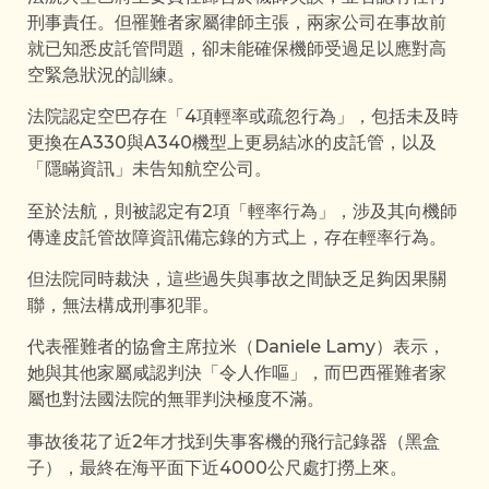
刑事責任。但罹難者家屬律師主張，兩家公司在事故前
就已知悉皮託管問題，卻未能確保機師受過足以應對高
空緊急狀況的訓練。
法院認定空巴存在「4項輕率或疏忽行為」，包括未及時
更換在A330與A340機型上更易結冰的皮託管，以及
「隱瞞資訊」未告知航空公司。
至於法航，則被認定有2項「輕率行為」，涉及其向機師
傳達皮託管故障資訊備忘錄的方式上，存在輕率行為。
但法院同時裁決，這些過失與事故之間缺乏足夠因果關
聯，無法構成刑事犯罪。
代表罹難者的協會主席拉米（Daniele Lamy）表示，
她與其他家屬咸認判決「令人作嘔」，而巴西罹難者家
屬也對法國法院的無罪判決極度不滿。
事故後花了近2年才找到失事客機的飛行記錄器（黑盒
子），最終在海平面下近4000公尺處打撈上來。