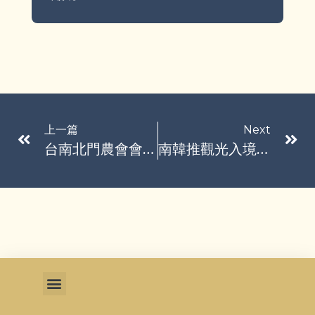
上一篇
Next
台南北門農會會員代表候選人私下取得名冊拜票、交付香菸 法院判刑8月
南韓推觀光入境暫免簽 中國2700名遊客抵仁川