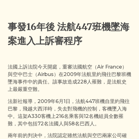
事發16年後 法航447班機墜海
案進入上訴審程序
法國上訴法院今天開庭，重審法國航空（Air France）
與空中巴士（Airbus）在2009年法航里約飛往巴黎班機
墜海事件中的責任。該事故造成228人罹難，是法航史
上最嚴重空難。
法新社報導，2009年6月1日，法航447班機自里約飛往
巴黎，飛越大西洋時，失去對飛機的控制，客機墜入海
中。這架A330客機上216名乘客與12名機組員全數罹
難，其中包括72名法國人與58名巴西人。
兩年前的判決中，法院認定雖然法航與空巴兩家公司確